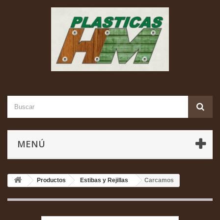
MENÚ
Productos
Estibas y Rejillas
Carcamos