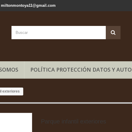
il: miltonmontoya11@gmail.com
 SOMOS
POLÍTICA PROTECCIÓN DATOS Y AUTO
il exteriores
Parque infantil exteriores