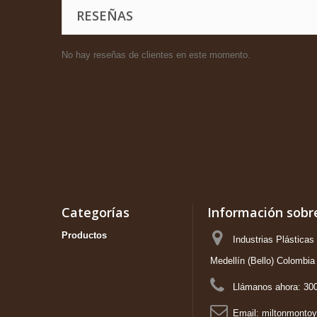
RESEÑAS
No hay reseñas de clientes en este momento.
Categorías
Información sobre
Productos
Industrias Plástica
Medellín (Bello) Colombia
Llámanos ahora:
300
Email:
miltonmonto